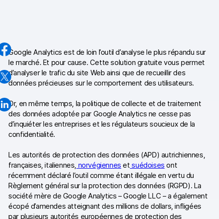
Google Analytics
Piano Analytics
Google Analytics est de loin l’outil d’analyse le plus répandu sur
Matomo
le marché. Et pour cause. Cette solution gratuite vous permet
d’analyser le trafic du site Web ainsi que de recueillir des
données précieuses sur le comportement des utilisateurs.
Or, en même temps, la politique de collecte et de traitement
Contact
des données adoptée par Google Analytics ne cesse pas
d’inquiéter les entreprises et les régulateurs soucieux de la
Médias
confidentialité.
EN
DE
NL
SV
Les autorités de protection des données (APD) autrichiennes,
D
françaises, italiennes,
norvégiennes
et
suédoises
ont
récemment déclaré l’outil comme étant illégale en vertu du
Règlement général sur la protection des données (RGPD). La
société mère de Google Analytics – Google LLC – a également
écopé d’amendes atteignant des millions de dollars, infligées
par plusieurs autorités européennes de protection des