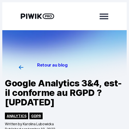
Modules
Web Analytics
Tag Manager
Retour au blog
Customer Data Platform
Google Analytics 3&4, est-
RGPD Consent Manager
il conforme au RGPD ?
[UPDATED]
En savoir plus
Intégrations
ANALYTICS
GDPR
Written by
Karolina Lubowicka
Services professionnels et services clientèle