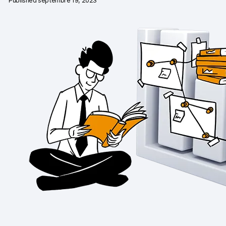
Published septembre 19, 2023
Vie privée et sécurité
[EN] Changelog
Analytics pour le web et le mobile
Analytics pour les équipes produits digitaux
Tag Management
Activation des données
Respect de la vie privée
Analyses pour le commerce électronique
Suivi et balisage côté serveur
Passage de