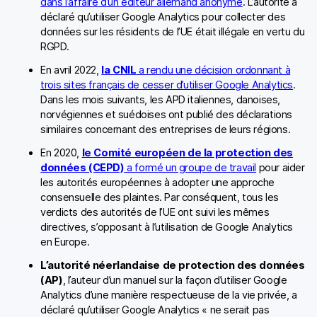
dans l’affaire d’un éditeur allemand anonyme
. L’autorité a
déclaré qu’utiliser Google Analytics pour collecter des
données sur les résidents de l’UE était illégale en vertu du
RGPD.
En avril 2022,
la CNIL
a rendu une décision ordonnant à
trois sites français de cesser d’utiliser Google Analytics
.
Dans les mois suivants, les APD italiennes, danoises,
norvégiennes et suédoises ont publié des déclarations
similaires concernant des entreprises de leurs régions.
En 2020,
le Comité européen de la protection des
données (CEPD)
a formé un groupe de travail
pour aider
les autorités européennes à adopter une approche
consensuelle des plaintes. Par conséquent, tous les
verdicts des autorités de l’UE ont suivi les mêmes
directives, s’opposant à l’utilisation de Google Analytics
en Europe.
L’autorité néerlandaise de protection des données
(AP)
, l’auteur d’un manuel sur la façon d’utiliser Google
Analytics d’une manière respectueuse de la vie privée, a
déclaré qu’utiliser Google Analytics « ne serait pas