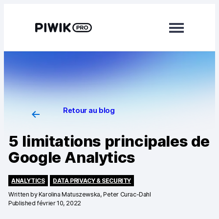
Modules
Web Analytics
Tag Manager
Retour au blog
Customer Data Platform
5 limitations principales de
RGPD Consent Manager
Google Analytics
En savoir plus
ANALYTICS
DATA PRIVACY & SECURITY
Intégrations
Written by
Karolina Matuszewska, Peter Curac-Dahl
Published février 10, 2022
Services professionnels et services clientèle