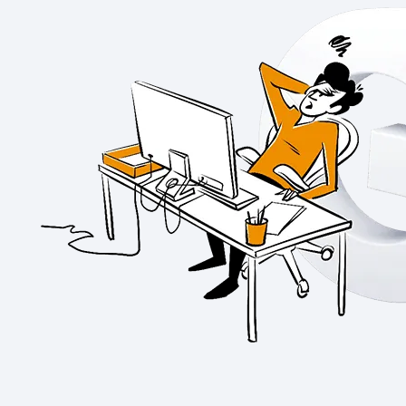
Vie privée et sécurité
[EN] Changelog
Analytics pour le web et le mobile
Analytics pour les équipes produits digitaux
Tag Management
Activation des données
Respect de la vie privée
Analyses pour le commerce électronique
Suivi et balisage côté serveur
Passage de