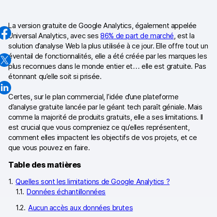
Google Analytics
La version gratuite de Google Analytics, également appelée
Piano Analytics
Universal Analytics, avec ses
86% de part de marché
, est la
solution d’analyse Web la plus utilisée à ce jour. Elle offre tout un
Matomo
éventail de fonctionnalités, elle a été créée par les marques les
plus reconnues dans le monde entier et… elle est gratuite. Pas
étonnant qu’elle soit si prisée.
Certes, sur le plan commercial, l’idée d’une plateforme
d’analyse gratuite lancée par le géant tech paraît géniale. Mais
Contact
comme la majorité de produits gratuits, elle a ses limitations. Il
est crucial que vous compreniez ce qu’elles représentent,
Médias
comment elles impactent les objectifs de vos projets, et ce
EN
que vous pouvez en faire.
DE
NL
SV
D
Table des matières
Quelles sont les limitations de Google Analytics ?
Données échantillonnées
Aucun accès aux données brutes