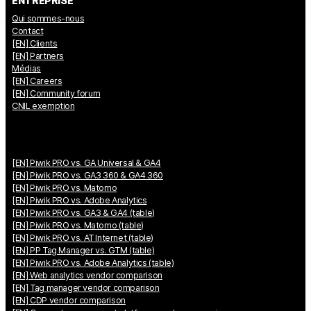
ENTREPRISE
Qui sommes-nous
Contact
[EN] Clients
[EN] Partners
Médias
[EN] Careers
[EN] Community forum
CNIL exemption
[EN] Piwik PRO vs. GA Universal & GA4
[EN] Piwik PRO vs. GA3 360 & GA4 360
[EN] Piwik PRO vs. Matomo
[EN] Piwik PRO vs. Adobe Analytics
[EN] Piwik PRO vs. GA3 & GA4 (table)
[EN] Piwik PRO vs. Matomo (table)
[EN] Piwik PRO vs. AT Internet (table)
[EN] PP Tag Manager vs. GTM (table)
[EN] Piwik PRO vs. Adobe Analytics (table)
[EN] Web analytics vendor comparison
[EN] Tag manager vendor comparison
[EN] CDP vendor comparison