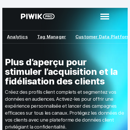
Aller
au
contenu
Analytics
Tag Manager
Customer Data Platfor
Modules
Web Analytics
Plus d’aperçu pour
Tag Manager
stimuler l’acquisition et la
Customer Data Platform
fidélisation des clients
RGPD Consent Manager
Créez des profils client complets et segmentez vos
données en audiences. Activez-les pour offrir une
En savoir plus
expérience personnalisée et lancer des campagnes
Intégrations
efficaces sur tous les canaux. Protégez les données de
vos clients avec une plateforme de données client
Services professionnels et services clientèle
privilégiant la confidentialité.