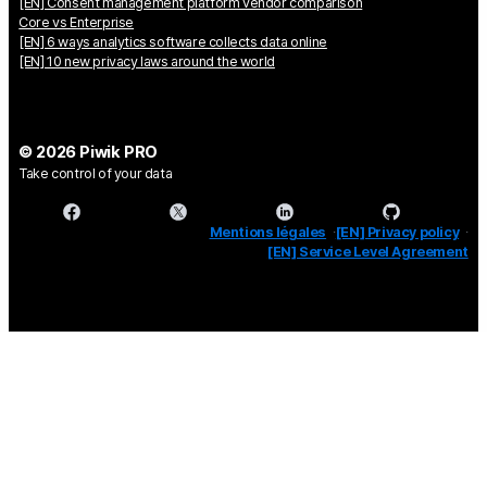
[EN] Consent management platform vendor comparison
Core vs Enterprise
[EN] 6 ways analytics software collects data online
[EN] 10 new privacy laws around the world
© 2026 Piwik PRO
Take control of your data
Mentions légales
[EN] Privacy policy
[EN] Service Level Agreement