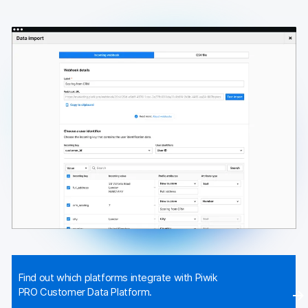
Find out which platforms integrate with Piwik
PRO Customer Data Platform.