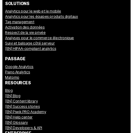
SOLUTIONS
Analytics pour le web et le mobile
Analytics pour les équipes produits digitaux
Tag management
Activation des données
Respect de la vie privée
Analyses pour le commerce électronique
Suivi et balisage côté serveur
[EN] HIPAA-compliant analytics
PASSAGE
Google Analytics
Piano Analytics
Matomo
RESOURCES
Blog
[EN] Blog
[EN] Content library
[EN] Success stories
[EN] Piwik PRO Academy
[EN] Help center
[EN] Glossary
[EN] Developers & API