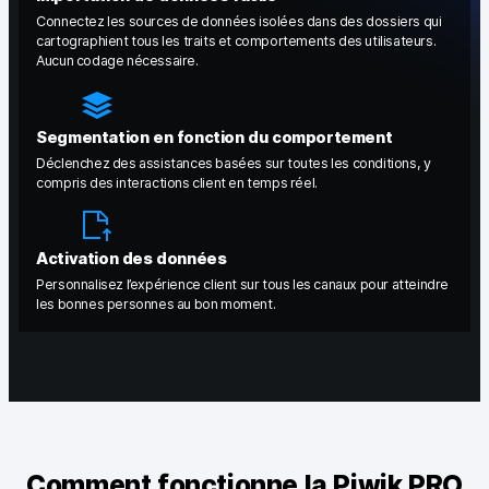
Google Analytics
Connectez les sources de données isolées dans des dossiers qui
cartographient tous les traits et comportements des utilisateurs.
Aucun codage nécessaire.
Piano Analytics
Matomo
Segmentation en fonction du comportement
Déclenchez des assistances basées sur toutes les conditions, y
compris des interactions client en temps réel.
Contact
Activation des données
Personnalisez l’expérience client sur tous les canaux pour atteindre
Médias
les bonnes personnes au bon moment.
EN
DE
NL
SV
D
Comment fonctionne la Piwik PRO