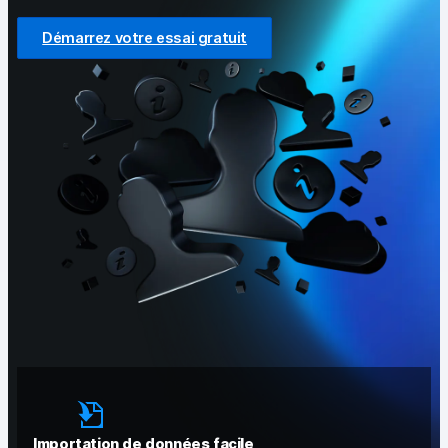
Vie privée et sécurité
Démarrez votre essai gratuit
[EN] Changelog
Analytics pour le web et le mobile
Analytics pour les équipes produits digitaux
Tag Management
Activation des données
Respect de la vie privée
Analyses pour le commerce électronique
Suivi et balisage côté serveur
Passage de
Importation de données facile