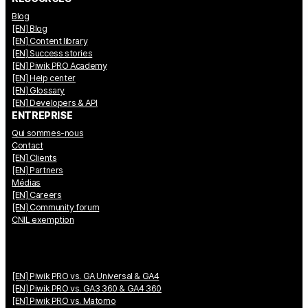
Blog
[EN] Blog
[EN] Content library
[EN] Success stories
[EN] Piwik PRO Academy
[EN] Help center
[EN] Glossary
[EN] Developers & API
ENTREPRISE
Qui sommes-nous
Contact
[EN] Clients
[EN] Partners
Médias
[EN] Careers
[EN] Community forum
CNIL exemption
[EN] Piwik PRO vs. GA Universal & GA4
[EN] Piwik PRO vs. GA3 360 & GA4 360
[EN] Piwik PRO vs. Matomo