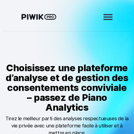
Aller
au
contenu
Modules
Web Analytics
Choisissez une plateforme
Tag Manager
d’analyse et de gestion des
Customer Data Platform
consentements conviviale
RGPD Consent Manager
– passez de Piano
Analytics
En savoir plus
Tirez le meilleur parti des analyses respectueuses de la
Intégrations
vie privée avec une plateforme facile à utiliser et à
mettre en place.