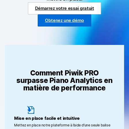
Services professionnels et services
clientèle
Démarrez votre essai gratuit
Vie privée et sécurité
Obtenez une démo
[EN] Changelog
Analytics pour le web et le mobile
Analytics pour les équipes produits digitaux
Tag Management
Comment Piwik PRO
surpasse Piano Analytics en
Activation des données
matière de performance
Respect de la vie privée
Analyses pour le commerce électronique
Mise en place facile et intuitive
Suivi et balisage côté serveur
Mettez en place notre plateforme à l’aide d’une seule balise