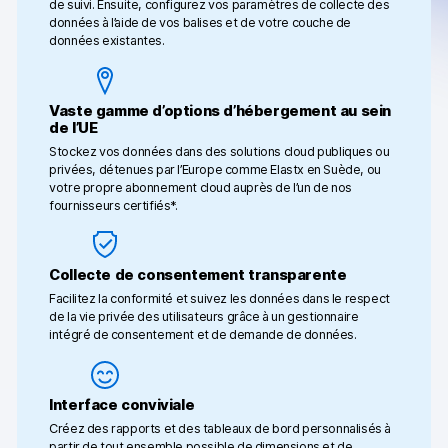
de suivi. Ensuite, configurez vos paramètres de collecte des
Passage de
données à l’aide de vos balises et de votre couche de
données existantes.
Google Analytics
Piano Analytics
Vaste gamme d’options d’hébergement au sein
de l’UE
Matomo
Stockez vos données dans des solutions cloud publiques ou
privées, détenues par l’Europe comme Elastx en Suède, ou
votre propre abonnement cloud auprès de l’un de nos
fournisseurs certifiés*.
Contact
Collecte de consentement transparente
Facilitez la conformité et suivez les données dans le respect
Médias
de la vie privée des utilisateurs grâce à un gestionnaire
EN
intégré de consentement et de demande de données.
DE
NL
SV
DA
Interface conviviale
Créez des rapports et des tableaux de bord personnalisés à
partir de tout ensemble possible de dimensions et de