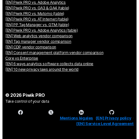
[EN] Piwik PRO vs. Adobe Analytics
[EN] Piwik PRO vs. GA3 & GA4 (table)
[EN] Piwik PRO vs. Matomo (table)
[EN] Piwik PRO vs. AT Internet (table)
[EN] PP Tag Manager vs. GTM (table)
[EN] Piwik PRO vs. Adobe Analytics (table)
[EN] Web analytics vendor comparison
[EN] Tag manager vendor comparison
[EN] CDP vendor comparison
[EN] Consent management platform vendor comparison
Core vs Enterprise
[EN] 6 ways analytics software collects data online
[EN] 10 new privacy laws around the world
© 2026 Piwik PRO
Take control of your data
Mentions légales
[EN] Privacy policy
[EN] Service Level Agreement