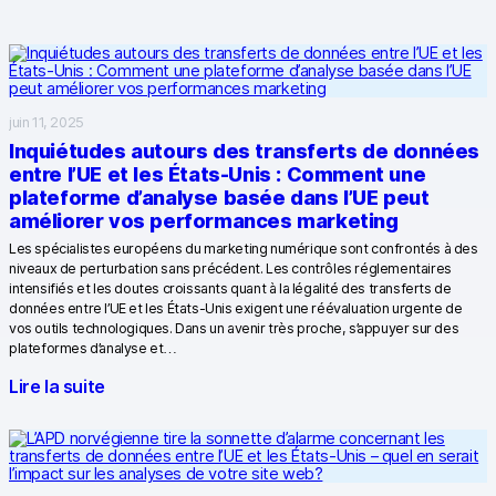
Vie privée et sécurité
[EN] Changelog
juin 11, 2025
Analytics pour le web et le mobile
Inquiétudes autours des transferts de données
entre l’UE et les États-Unis : Comment une
Analytics pour les équipes produits digitaux
plateforme d’analyse basée dans l’UE peut
améliorer vos performances marketing
Tag Management
Les spécialistes européens du marketing numérique sont confrontés à des
niveaux de perturbation sans précédent. Les contrôles réglementaires
Activation des données
intensifiés et les doutes croissants quant à la légalité des transferts de
données entre l’UE et les États-Unis exigent une réévaluation urgente de
vos outils technologiques. Dans un avenir très proche, s’appuyer sur des
Respect de la vie privée
plateformes d’analyse et…
Analyses pour le commerce électronique
Lire la suite
Suivi et balisage côté serveur
Passage de