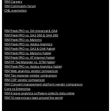
[EN] Careers
[EN] Community forum
CNIL exemption
[EN] Piwik PRO vs. GA Universal & GA4
[EN] Piwik PRO vs. GA3 360 & GA4 360
[EN] Piwik PRO vs. Matomo
[EN] Piwik PRO vs. Adobe Analytics
[EN] Piwik PRO vs. GA3 & GA4 (table)
[EN] Piwik PRO vs. Matomo (table)
[EN] Piwik PRO vs. AT Internet (table)
[EN] PP Tag Manager vs. GTM (table)
[EN] Piwik PRO vs. Adobe Analytics (table)
[EN] Web analytics vendor comparison
[EN] Tag manager vendor comparison
[EN] CDP vendor comparison
[EN] Consent management platform vendor comparison
Core vs Enterprise
[EN] 6 ways analytics software collects data online
[EN] 10 new privacy laws around the world