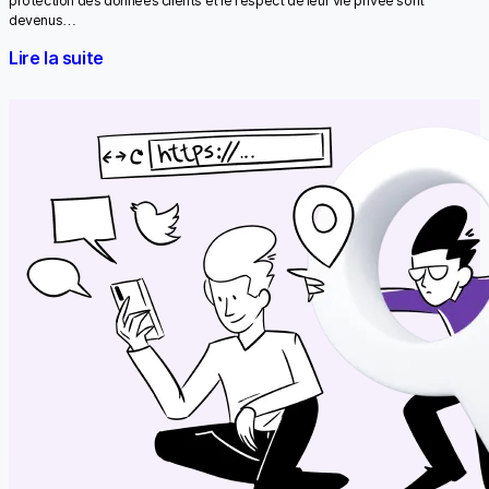
protection des données clients et le respect de leur vie privée sont
devenus…
Lire la suite