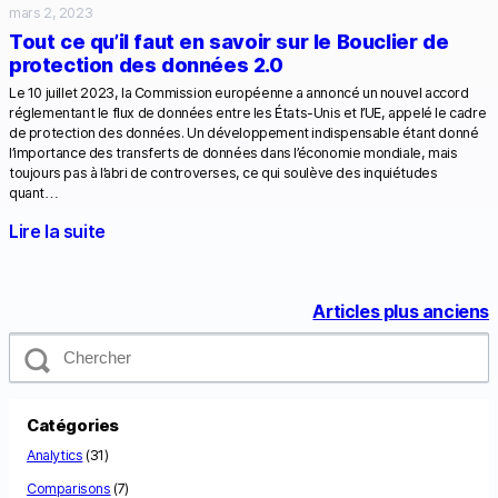
mars 2, 2023
Tout ce qu’il faut en savoir sur le Bouclier de
protection des données 2.0
Le 10 juillet 2023, la Commission européenne a annoncé un nouvel accord
réglementant le flux de données entre les États-Unis et l’UE, appelé le cadre
de protection des données. Un développement indispensable étant donné
l’importance des transferts de données dans l’économie mondiale, mais
toujours pas à l’abri de controverses, ce qui soulève des inquiétudes
quant…
Lire la suite
Articles plus anciens
C
h
e
r
c
Catégories
h
e
Analytics
(31)
r
Comparisons
(7)