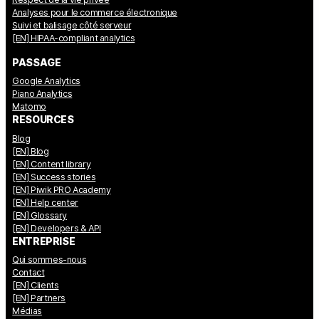
Analyses pour le commerce électronique
Suivi et balisage côté serveur
[EN] HIPAA-compliant analytics
PASSAGE
Google Analytics
Piano Analytics
Matomo
RESOURCES
Blog
[EN] Blog
[EN] Content library
[EN] Success stories
[EN] Piwik PRO Academy
[EN] Help center
[EN] Glossary
[EN] Developers & API
ENTREPRISE
Qui sommes-nous
Contact
[EN] Clients
[EN] Partners
Médias