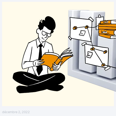
[EN] Changelog
Analytics pour le web et le mobile
Analytics pour les équipes produits digit
Tag Management
Activation des données
Respect de la vie privée
Analyses pour le commerce électroniq
Suivi et balisage côté serveur
Passage de
décembre 2, 2022
Google Analytics