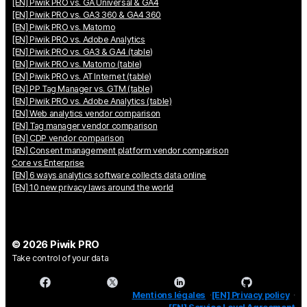
[EN] Piwik PRO vs. GA Universal & GA4
[EN] Piwik PRO vs. GA3 360 & GA4 360
[EN] Piwik PRO vs. Matomo
[EN] Piwik PRO vs. Adobe Analytics
[EN] Piwik PRO vs. GA3 & GA4 (table)
[EN] Piwik PRO vs. Matomo (table)
[EN] Piwik PRO vs. AT Internet (table)
[EN] PP Tag Manager vs. GTM (table)
[EN] Piwik PRO vs. Adobe Analytics (table)
[EN] Web analytics vendor comparison
[EN] Tag manager vendor comparison
[EN] CDP vendor comparison
[EN] Consent management platform vendor comparison
Core vs Enterprise
[EN] 6 ways analytics software collects data online
[EN] 10 new privacy laws around the world
© 2026 Piwik PRO
Take control of your data
Mentions légales
[EN] Privacy policy