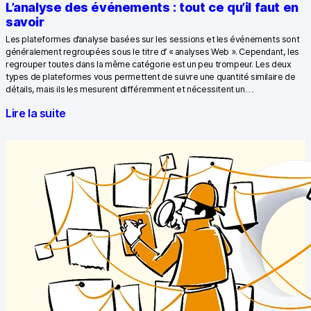
L’analyse des événements : tout ce qu’il faut en
Piano Analytics
savoir
Les plateformes d’analyse basées sur les sessions et les événements sont
Matomo
généralement regroupées sous le titre d’ « analyses Web ». Cependant, les
regrouper toutes dans la même catégorie est un peu trompeur. Les deux
types de plateformes vous permettent de suivre une quantité similaire de
détails, mais ils les mesurent différemment et nécessitent un…
Lire la suite
Contact
Médias
EN
DE
NL
SV