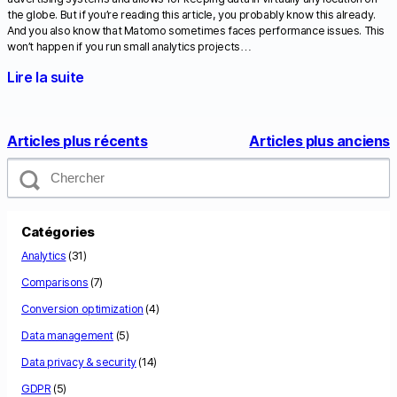
the globe. But if you’re reading this article, you probably know this already.
And you also know that Matomo sometimes faces performance issues. This
won’t happen if you run small analytics projects…
Lire la suite
Articles plus récents
Articles plus anciens
C
h
e
r
c
Catégories
h
e
Analytics
(31)
r
Comparisons
(7)
Conversion optimization
(4)
Data management
(5)
Data privacy & security
(14)
GDPR
(5)