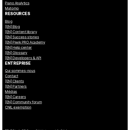
Piano Analytics
Matomo
RESOURCES
Blog
[EN] Blog
[EN] Content library
[EN] Success stories
[EN] Piwik PRO Academy
[EN] Help center
[EN] Glossary
[EN] Developers & API
ENTREPRISE
Qui sommes-nous
Contact
[EN] Clients
[EN] Partners
Médias
[EN] Careers
[EN] Community forum
CNIL exemption