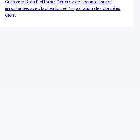
Customer Data Platform : Générez des connaissances
importantes avec l’activation et l’importation des données
client