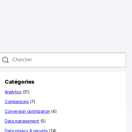
C
h
e
c
Catégories
h
e
Analytics
(31)
Comparisons
(7)
Conversion optimization
(4)
Data management
(5)
Data privacy & security
(14)